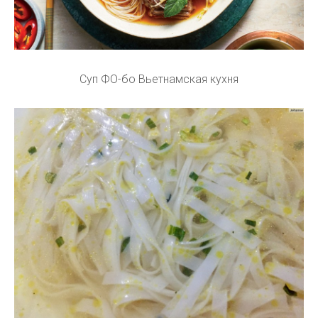
Суп ФО-бо Вьетнамская кухня