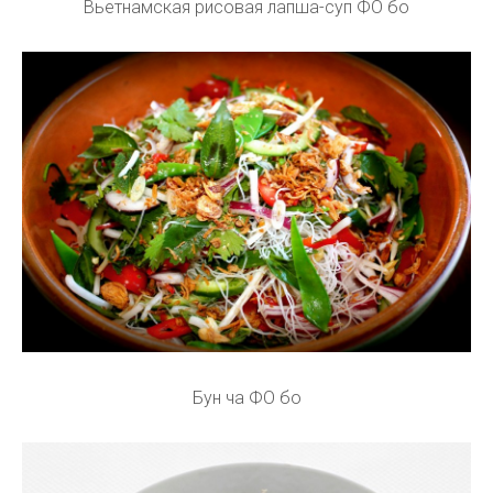
Вьетнамская рисовая лапша-суп ФО бо
Бун ча ФО бо