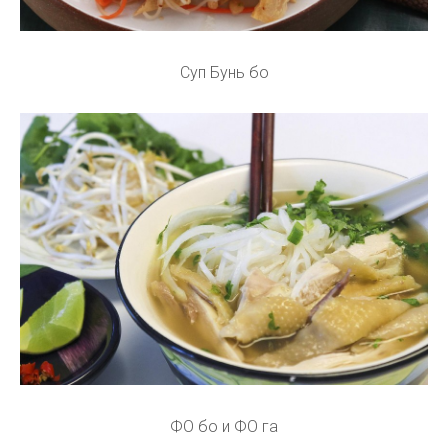
Суп Бунь бо
ФО бо и ФО га