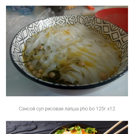
Сэнсой суп рисовая лапша pho bo 125г.х12