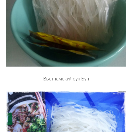
Вьетнамский суп Бун