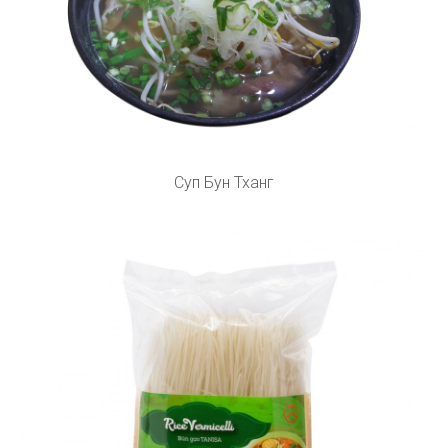
Суп Бун Тханг