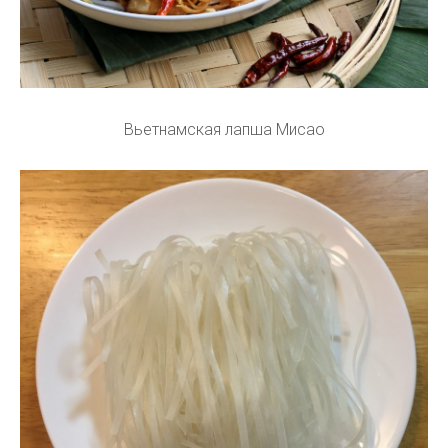
Вьетнамская лапша Мисао