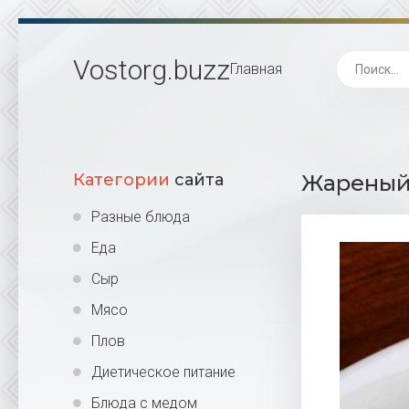
Vostorg
.buzz
Главная
Категории
сайта
Жареный 
Разные блюда
Еда
Сыр
Мясо
Плов
Диетическое питание
Блюда с медом