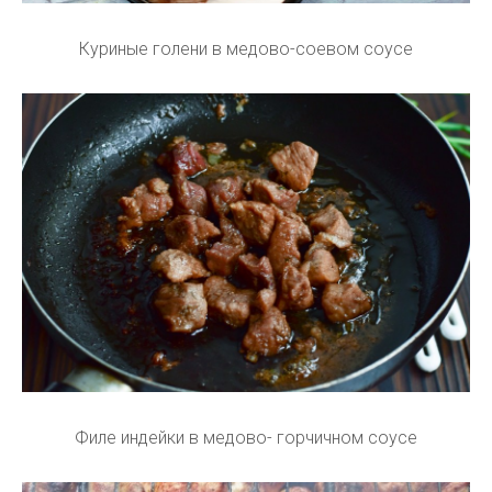
Куриные голени в медово-соевом соусе
Филе индейки в медово- горчичном соусе