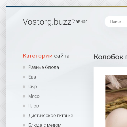
Vostorg
.buzz
Главная
Категории
сайта
Колобок 
Разные блюда
Еда
Сыр
Мясо
Плов
Диетическое питание
Блюда с медом