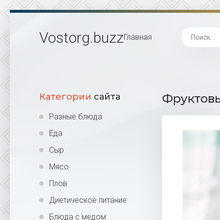
Vostorg
.buzz
Главная
Категории
сайта
Фруктовы
Разные блюда
Еда
Сыр
Мясо
Плов
Диетическое питание
Блюда с медом