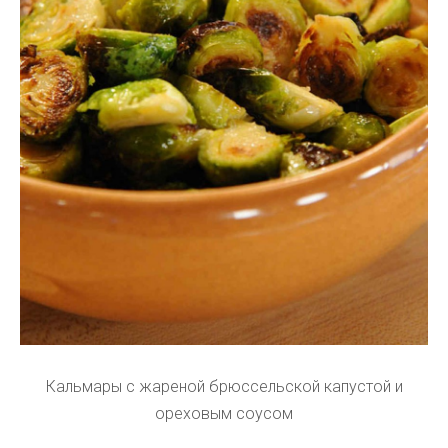
Кальмары с жареной брюссельской капустой и
ореховым соусом