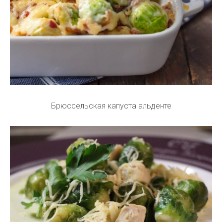
Брюссельская капуста альденте