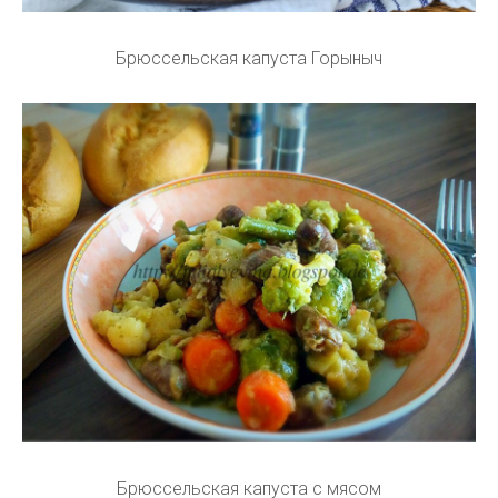
Брюссельская капуста Горыныч
Брюссельская капуста с мясом