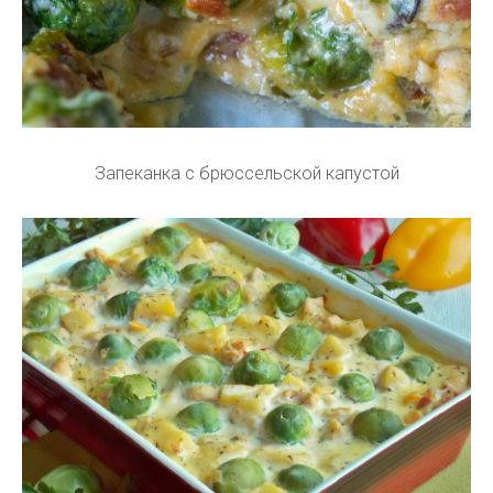
Запеканка с брюссельской капустой