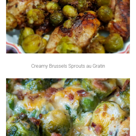
Creamy Brussels Sprouts au Gratin