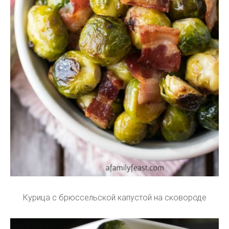
Курица с брюссельской капустой на сковороде