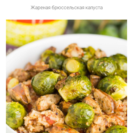
Жареная брюссельская капуста