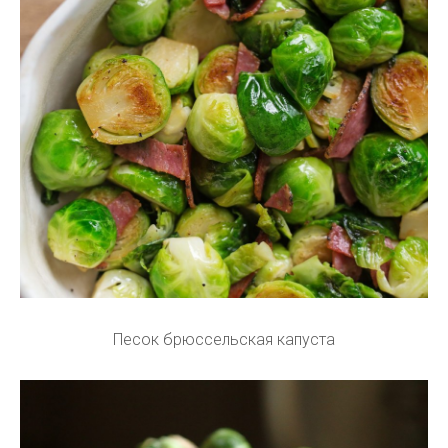
Песок брюссельская капуста