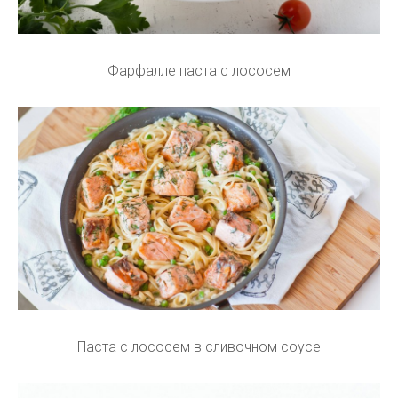
Фарфалле паста с лососем
Паста с лососем в сливочном соусе