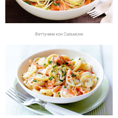
Феттучини кон Сальмоне