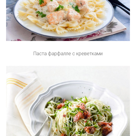
Паста фарфалле с креветками