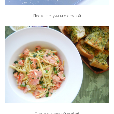
Паста фетучини с семгой
Паста с красной рыбой