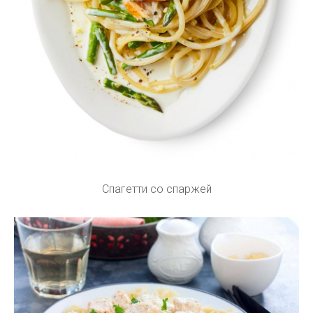
Спагетти со спаржей