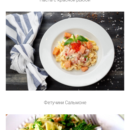
Фетучини Сальмоне