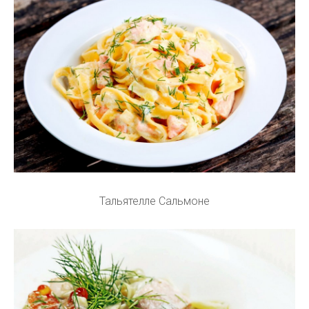
Тальятелле Сальмоне