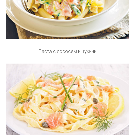
Паста с лососем и цукини