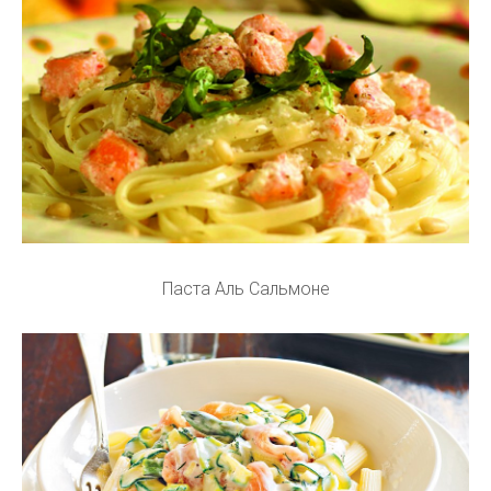
Паста Аль Сальмоне