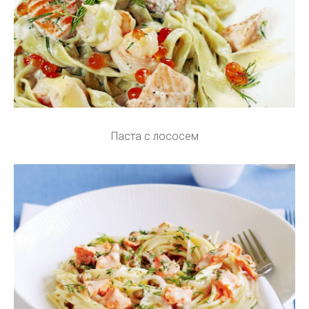
Паста с лососем