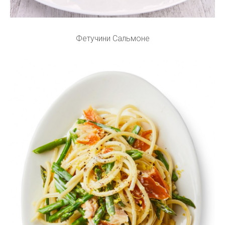
Фетучини Сальмоне