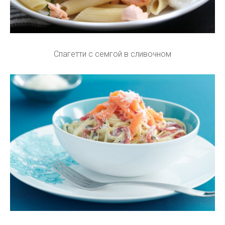
Спагетти с семгой в сливочном