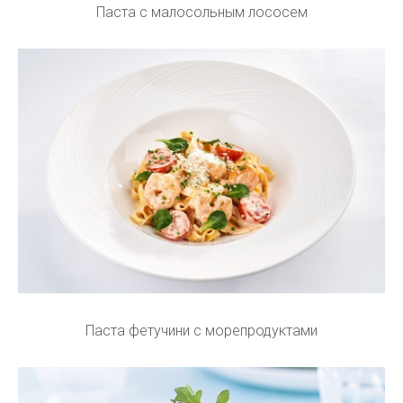
Паста с малосольным лососем
Паста фетучини с морепродуктами