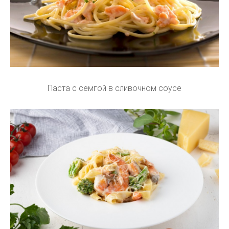
Паста с семгой в сливочном соусе