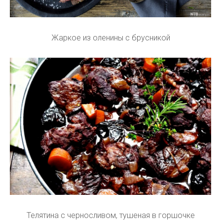
Жаркое из оленины с брусникой
Телятина с черносливом, тушеная в горшочке