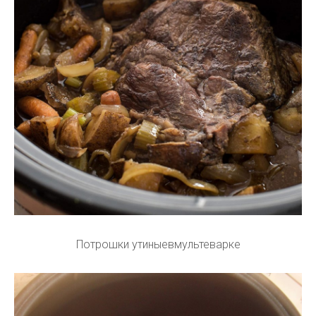
Потрошки утиныевмультеварке