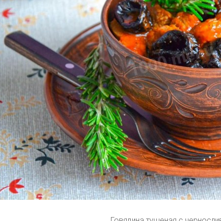
Говядина тушеная с черносл