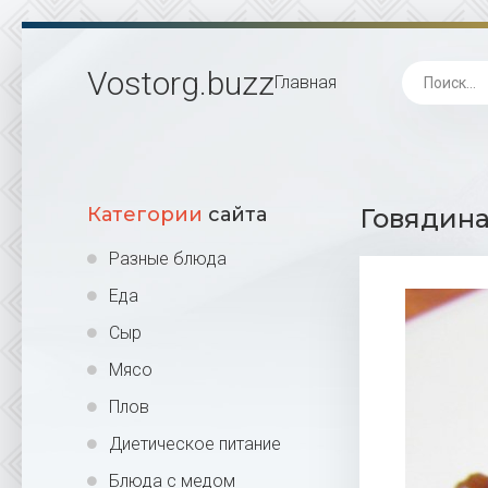
Vostorg
.buzz
Главная
Категории
сайта
Говядина
Разные блюда
Еда
Сыр
Мясо
Плов
Диетическое питание
Блюда с медом