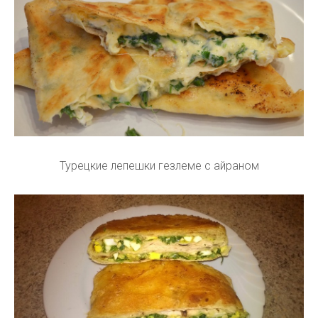
Турецкие лепешки гезлеме с айраном