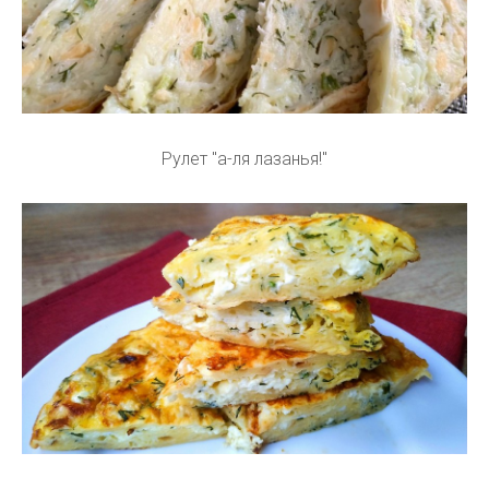
Рулет "а-ля лазанья!"