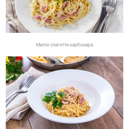
Милти спагетти карбонара