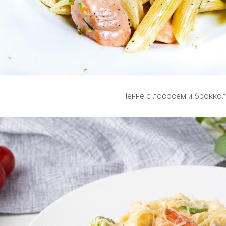
Пенне с лососем и броккол