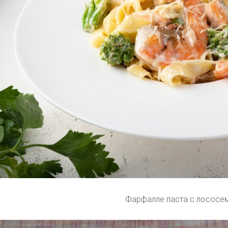
Фарфалле паста с лососе