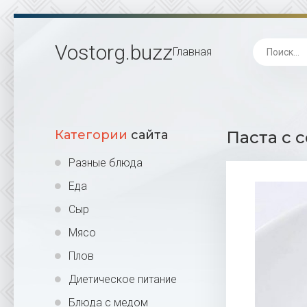
Vostorg
.buzz
Главная
Категории
сайта
Паста с 
Разные блюда
Еда
Сыр
Мясо
Плов
Диетическое питание
Блюда с медом