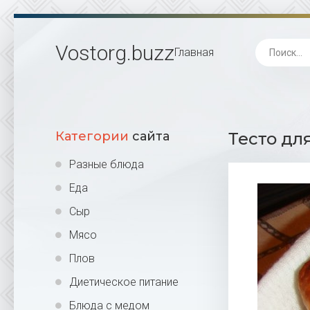
Vostorg
.buzz
Главная
Категории
сайта
Тесто дл
Разные блюда
Еда
Сыр
Мясо
Плов
Диетическое питание
Блюда с медом