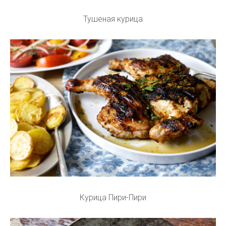
Тушеная курица
Курица Пири-Пири