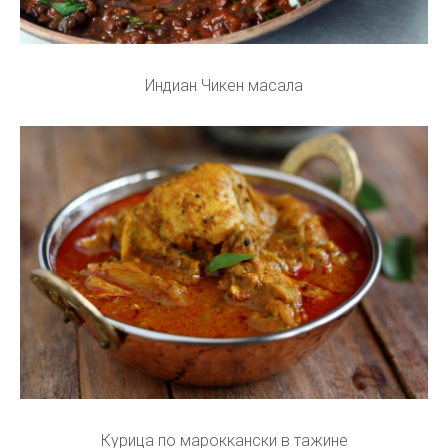
Индиан Чикен масала
Курица по мароккански в тажине