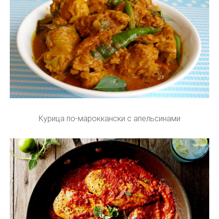
Курица по-мароккански с апельсинами