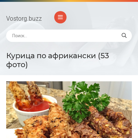
Vostorg
.buzz
Курица по африкански (53
фото)