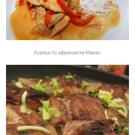
Курица по африкански Макао