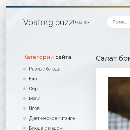
Vostorg
.buzz
Главная
Категории
сайта
Салат бр
Разные блюда
Еда
Сыр
Мясо
Плов
Диетическое питание
Блюда с медом