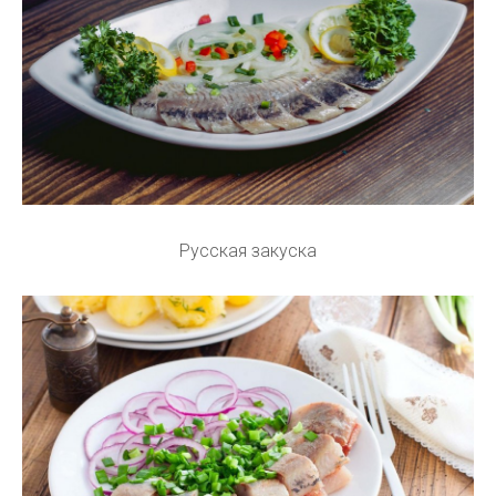
Русская закуска