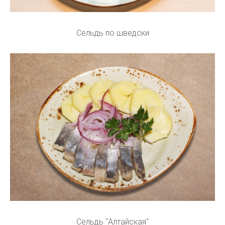
Сельдь по шведски
Сельдь "Алтайская"