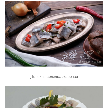
Донская селедка жареная