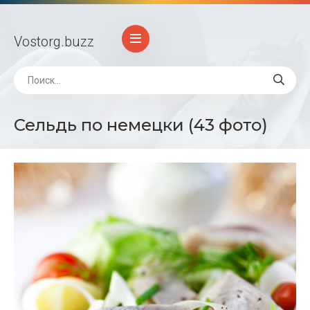
Vostorg
.buzz
Сельдь по немецки (43 фото)