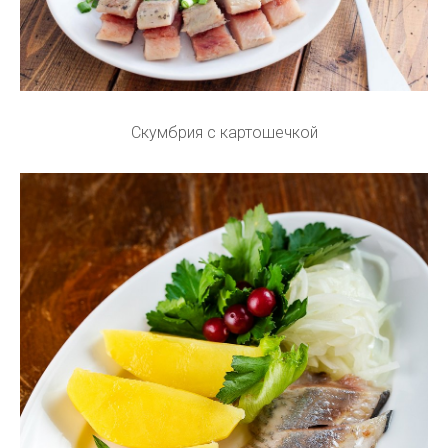
Скумбрия с картошечкой