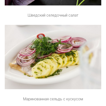
Шведский селедочный салат
Маринованная сельдь с кускусом