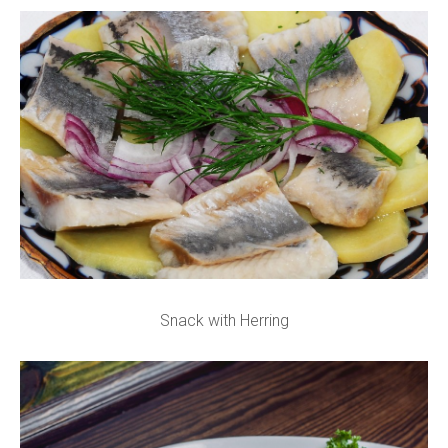
Snack with Herring