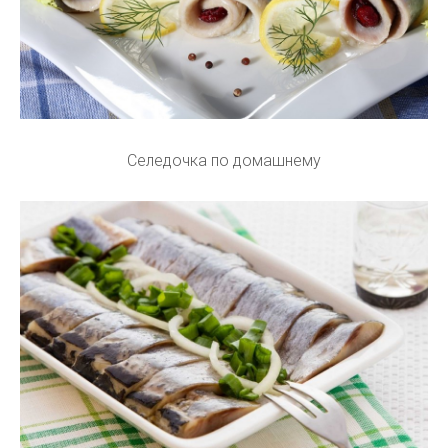
Селедочка по домашнему