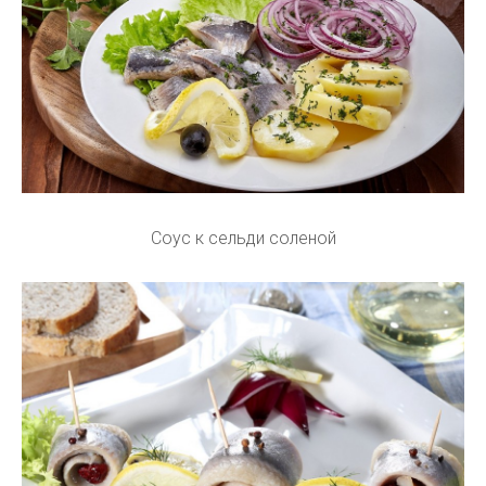
Соус к сельди соленой