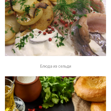
Блюда из сельди