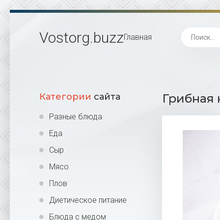
Vostorg
.buzz
Главная
Категории
сайта
Грибная 
Разные блюда
Еда
Сыр
Мясо
Плов
Диетическое питание
Блюда с медом