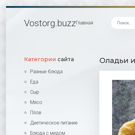
Vostorg
.buzz
Главная
Категории
сайта
Оладьи и
Разные блюда
Еда
Сыр
Мясо
Плов
Диетическое питание
Блюда с медом