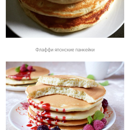
Флаффи японские панкейки