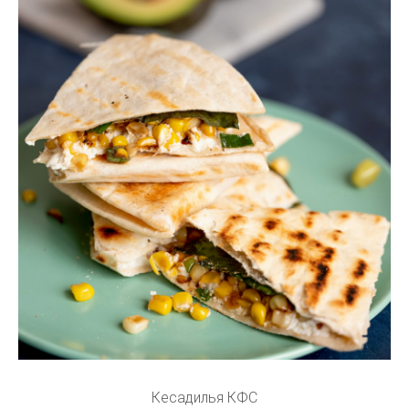
Кесадилья КФС