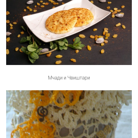
Мчади и Чвиштари