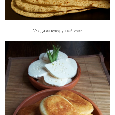
Мчади из кукурузной муки