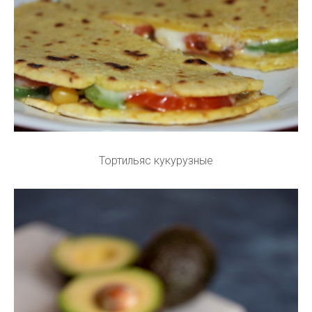
Тортильяс кукурузные