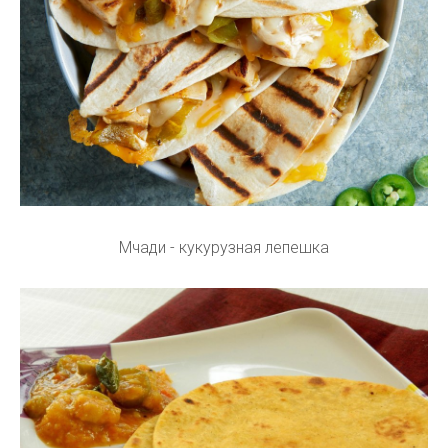
Мчади - кукурузная лепешка