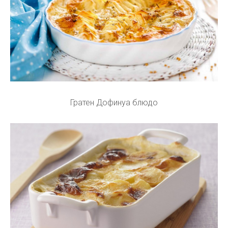
Гратен Дофинуа блюдо