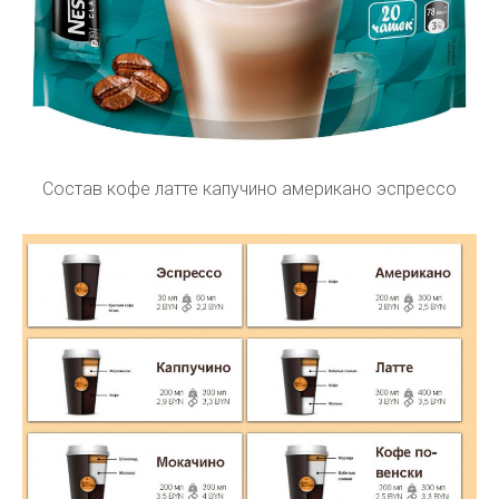
Состав кофе латте капучино американо эспрессо