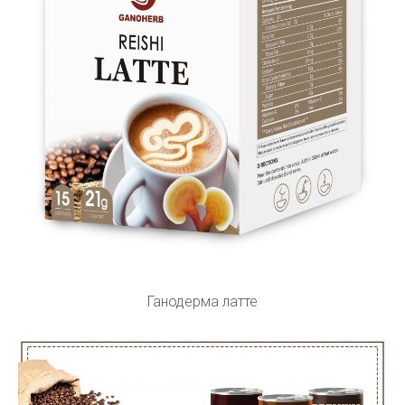
Ганодерма латте