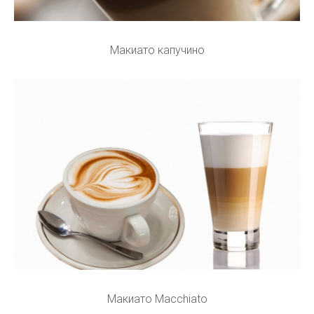
Макиато капучино
Макиато Macchiato