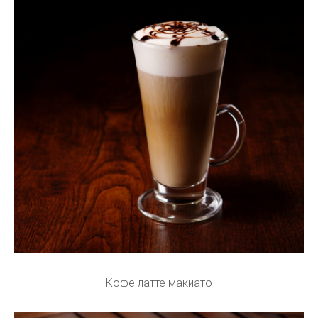
Кофе латте макиато