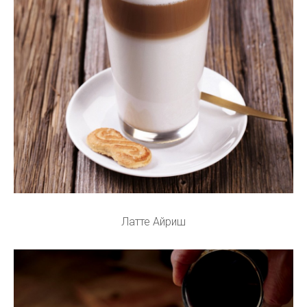
Латте Айриш