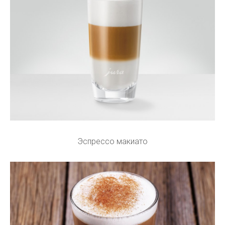
Эспрессо макиато