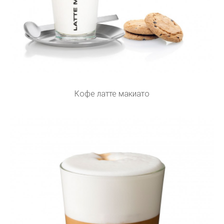
Кофе латте макиато