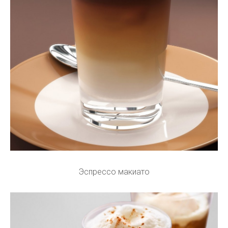
Эспрессо макиато