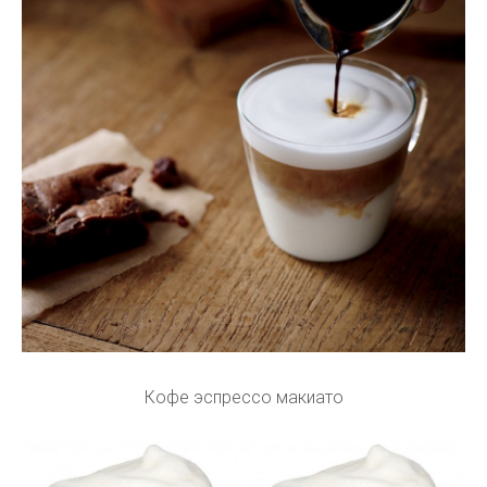
Кофе эспрессо макиато