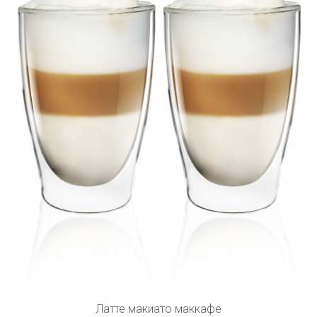
Латте макиато маккафе