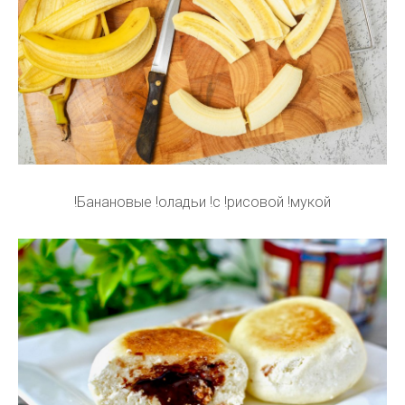
!Банановые !оладьи !с !рисовой !мукой