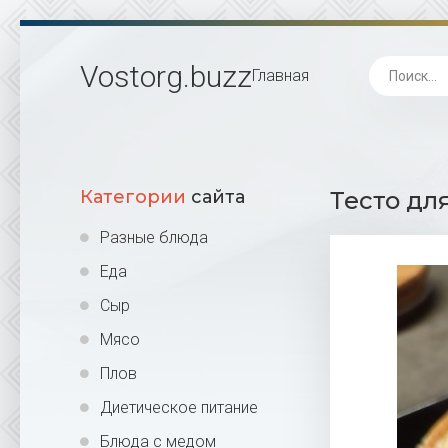
Vostorg
.buzz
Главная
Категории
сайта
Тесто дл
Разные блюда
Еда
Сыр
Мясо
Плов
Диетическое питание
Блюда с медом