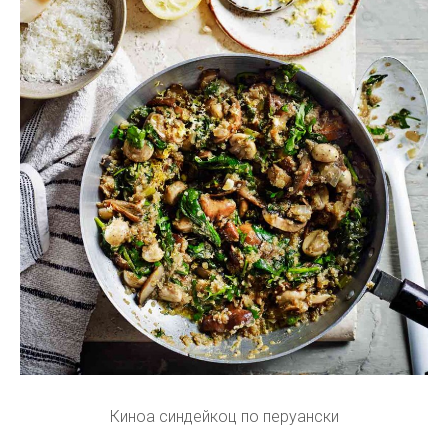
Киноа синдейкоц по перуански