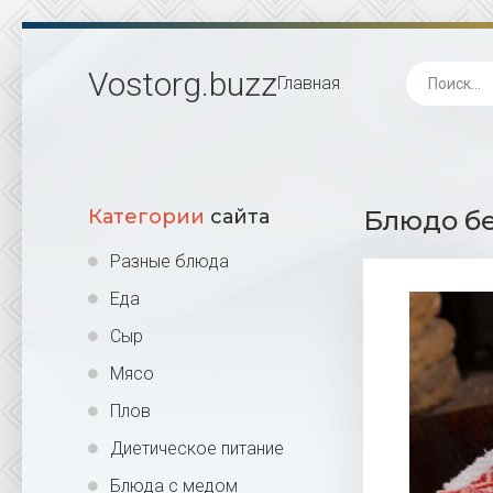
Vostorg
.buzz
Главная
Категории
сайта
Блюдо бе
Разные блюда
Еда
Сыр
Мясо
Плов
Диетическое питание
Блюда с медом