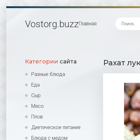
Vostorg
.buzz
Главная
Категории
сайта
Рахат лук
Разные блюда
Еда
Сыр
Мясо
Плов
Диетическое питание
Блюда с медом