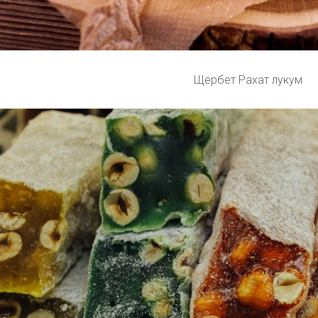
Щербет Рахат лукум