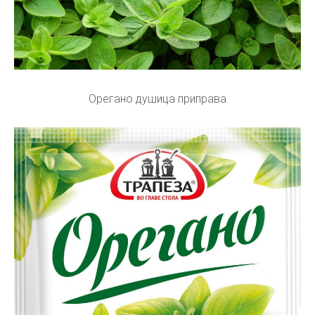
Орегано душица приправа