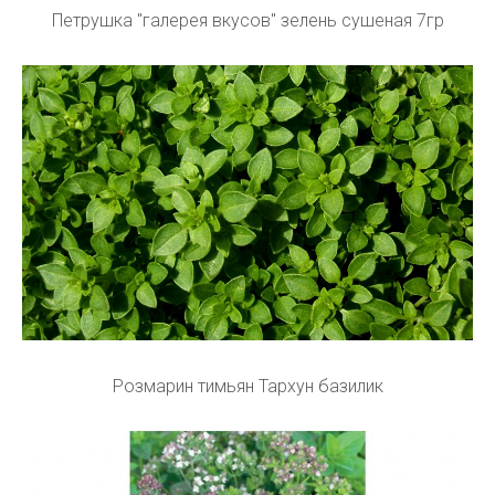
Петрушка "галерея вкусов" зелень сушеная 7гр
Розмарин тимьян Тархун базилик