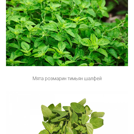
Мята розмарин тимьян шалфей