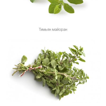
Тимьян майоран