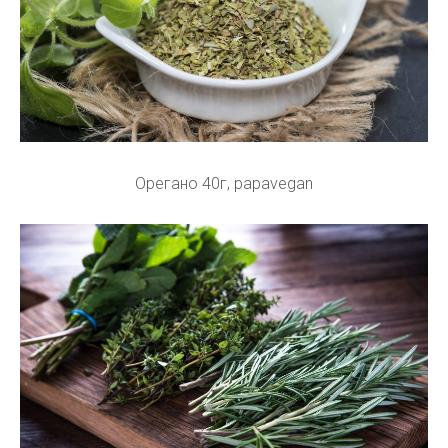
Орегано 40г, papavegan