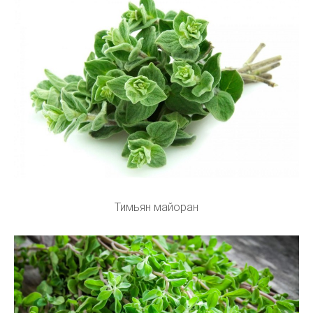
Тимьян майоран