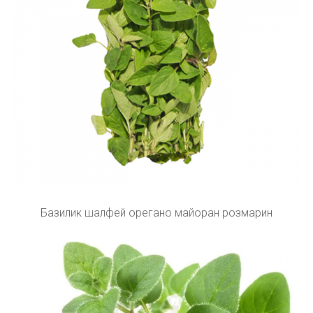
Базилик шалфей орегано майоран розмарин