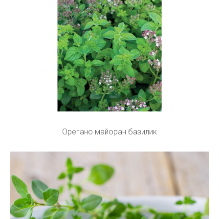
Орегано майоран базилик