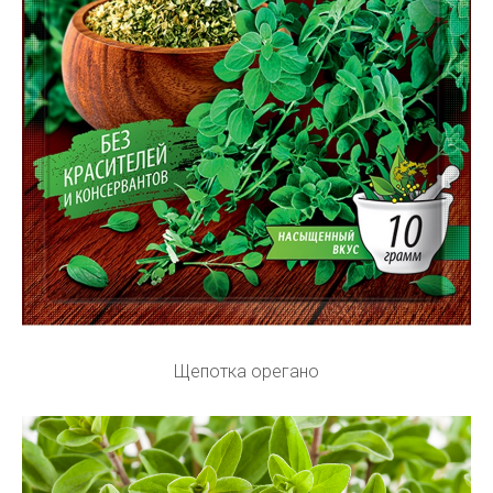
Щепотка орегано