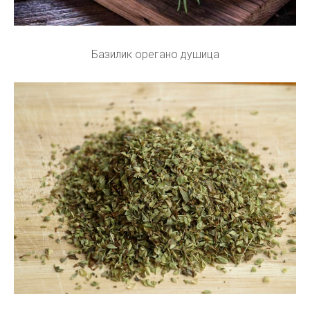
Базилик орегано душица