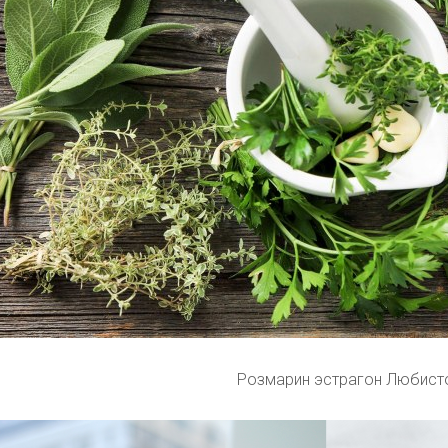
Розмарин эстрагон Любист