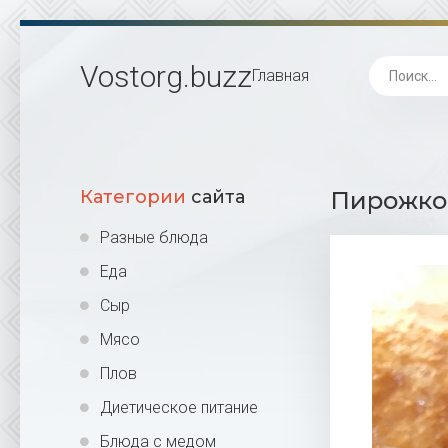
Vostorg
.buzz
Главная
Категории
сайта
Пирожков
Разные блюда
Еда
Сыр
Мясо
Плов
Диетическое питание
Блюда с медом