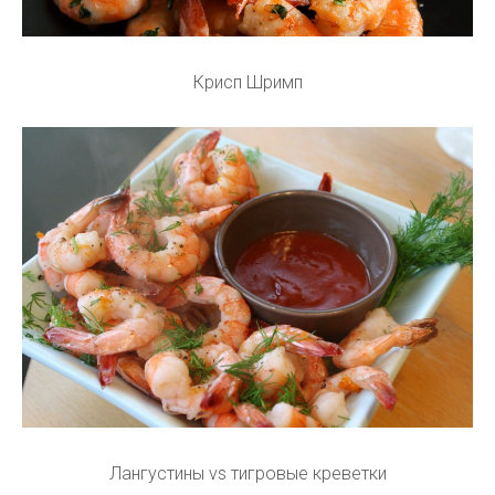
Крисп Шримп
Лангустины vs тигровые креветки