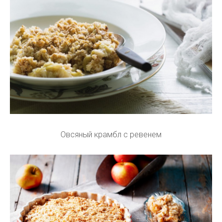
Овсяный крамбл с ревенем