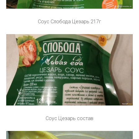
Соус Слобода Цезарь 217г
Соус Цезарь состав