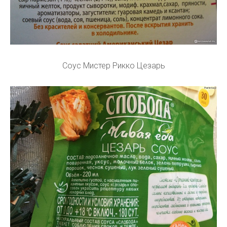
Соус Мистер Рикко Цезарь