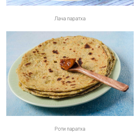
Лача паратха
Роти паратха