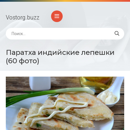
Vostorg
.buzz
Паратха индийские лепешки
(60 фото)