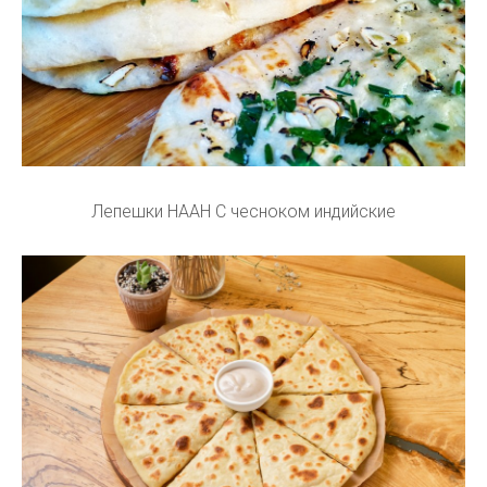
Лепешки НААН С чесноком индийские