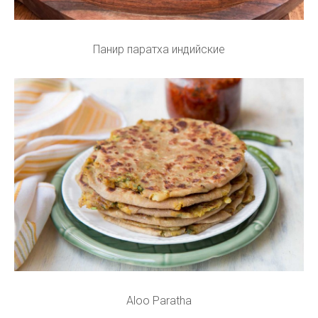
Панир паратха индийские
Aloo Paratha