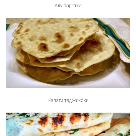
Алу паратха
Чапати таджикски