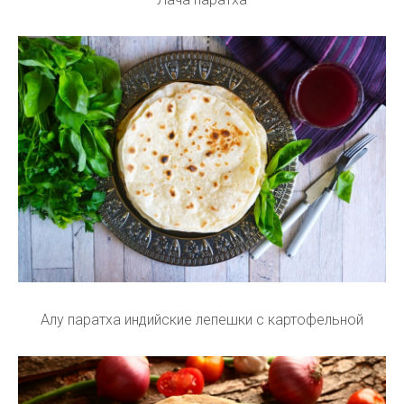
Алу паратха индийские лепешки с картофельной