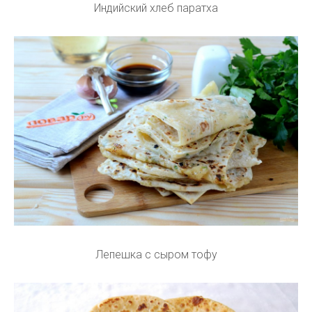
Индийский хлеб паратха
Лепешка с сыром тофу