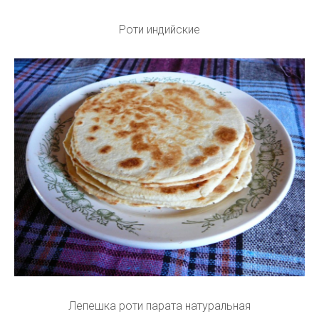
Роти индийские
Лепешка роти парата натуральная