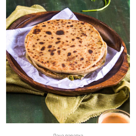
Лача паратха