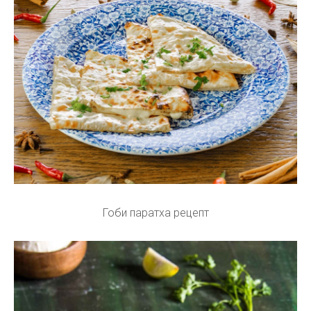
Гоби паратха рецепт