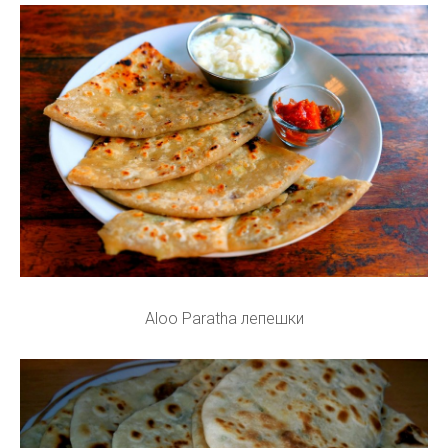
Aloo Paratha лепешки