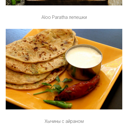
Aloo Paratha лепешки
Хычины с айраном