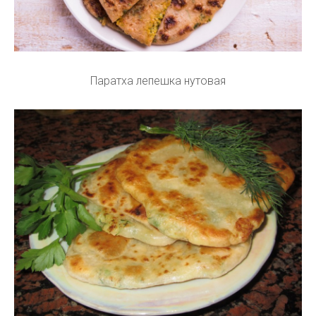
Паратха лепешка нутовая