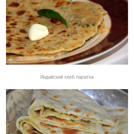
Индийский хлеб паратха