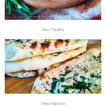
Aloo Paratha
Лача паратха