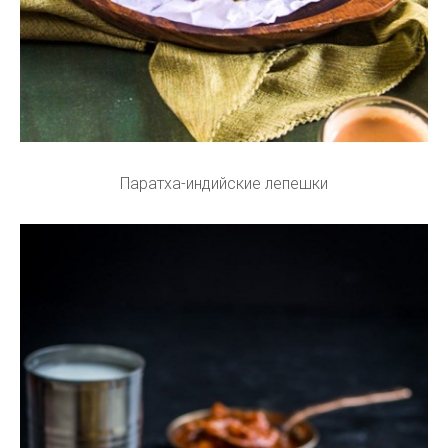
Паратха-индийские лепешки