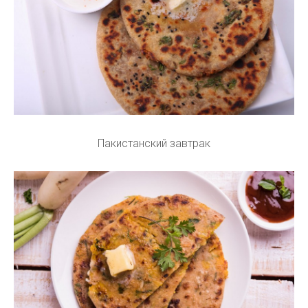
Пакистанский завтрак