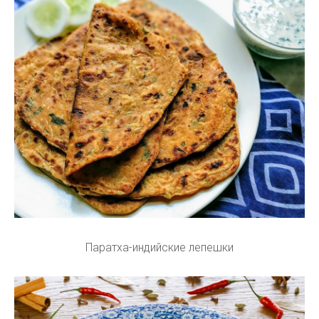
Паратха-индийские лепешки