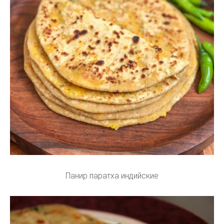
Панир паратха индийские