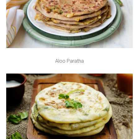
Aloo Paratha