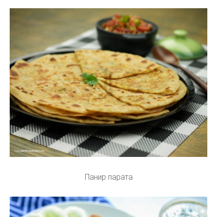
Панир парата