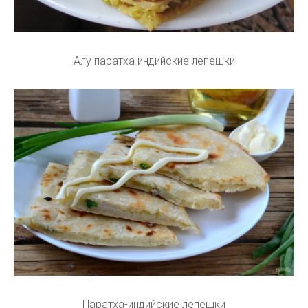
Алу паратха индийские лепешки
Паратха-индийские лепешки