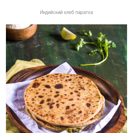
Индийский хлеб паратха