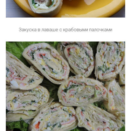
Закуска в лаваше с крабовыми палочками