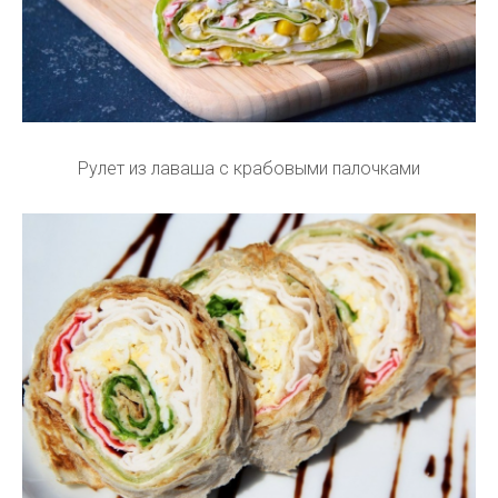
Рулет из лаваша с крабовыми палочками