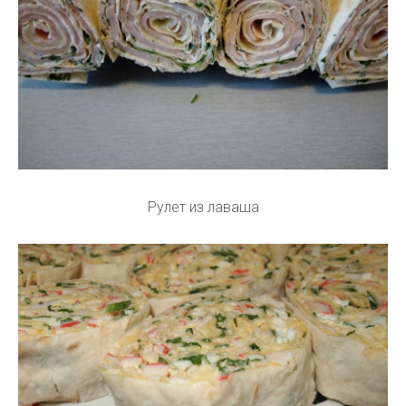
Рулет из лаваша