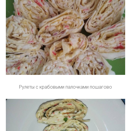
Рулеты с крабовыми палочками пошагово