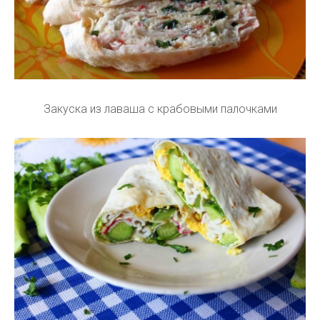
Закуска из лаваша с крабовыми палочками