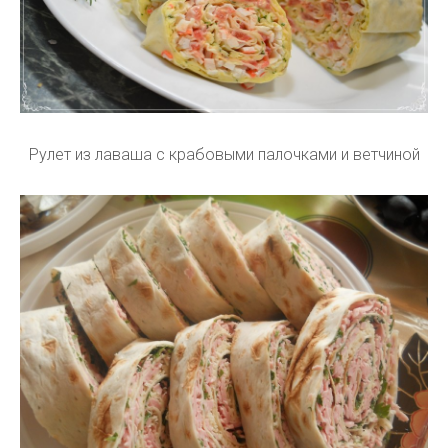
Рулет из лаваша с крабовыми палочками и ветчиной