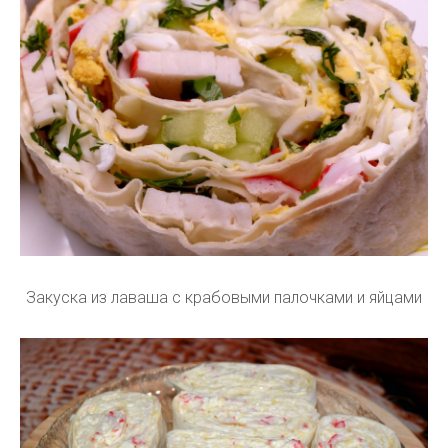
Закуска из лаваша с крабовыми палочками и яйцами