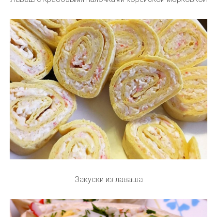
Закуски из лаваша