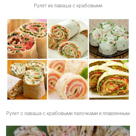
Рулет из лаваша с крабовыми
Рулет с лаваша с крабовыми палочками и плавленным