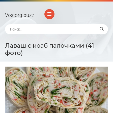
Vostorg
.buzz
Лаваш с краб палочками (41
фото)