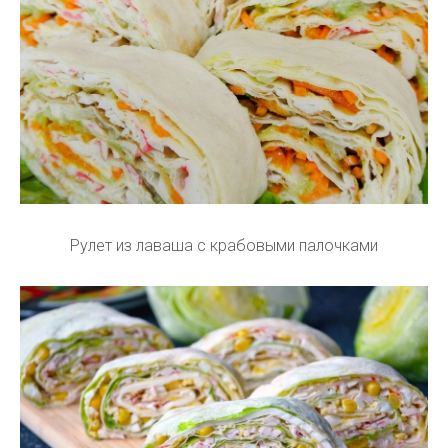
Рулет из лаваша с крабовыми палочками