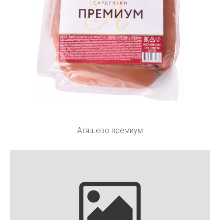
Атяшево премиум