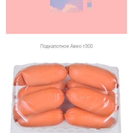
Подкапотное Авео т300