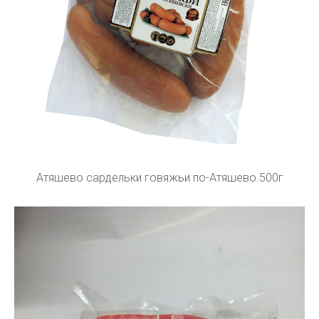
Атяшево сардельки говяжьи по-Атяшево.500г