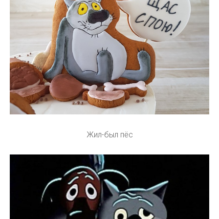
Жил-был пёс