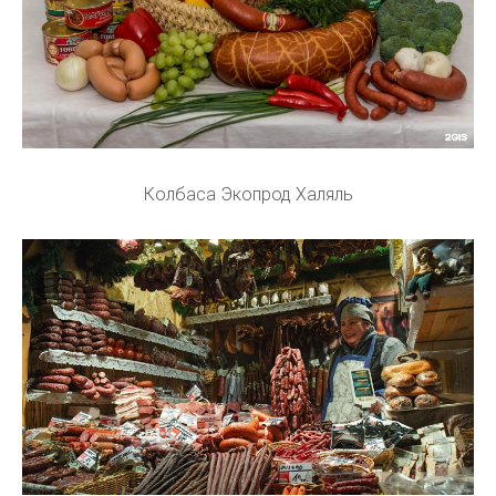
Колбаса Экопрод Халяль