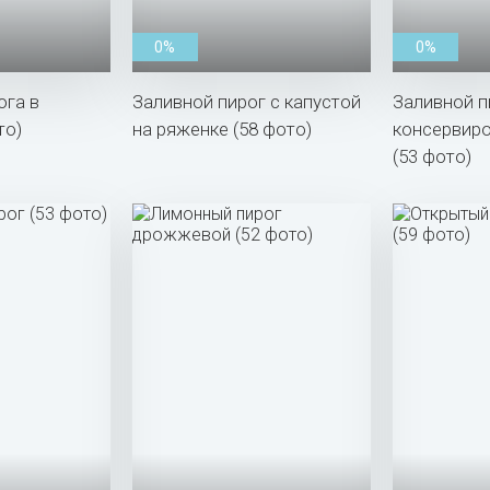
0%
0%
ога в
Заливной пирог с капустой
Заливной п
то)
на ряженке (58 фото)
консервир
(53 фото)