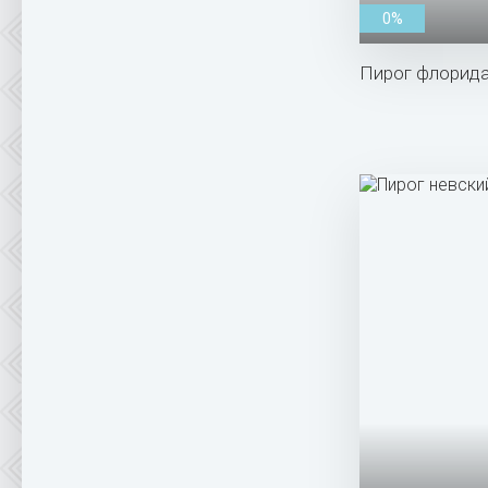
0%
Пирог флорида