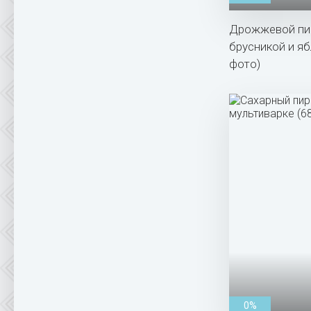
Дрожжевой пи
брусникой и яб
фото)
0%