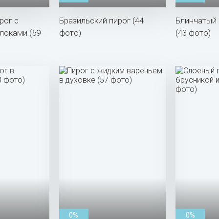
рог с
Бразильский пирог (44
Блинчатый 
локами (59
фото)
(43 фото)
0%
0%