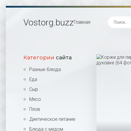
Vostorg
.buzz
Главная
Категории
сайта
Разные блюда
Еда
Сыр
Мясо
Плов
Диетическое питание
Блюда с медом