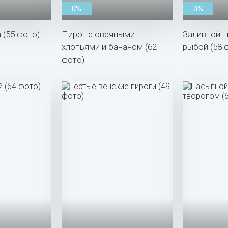
0%
0%
 (55 фото)
Пирог с овсяными
Заливной п
хлопьями и бананом (62
рыбой (58 
фото)