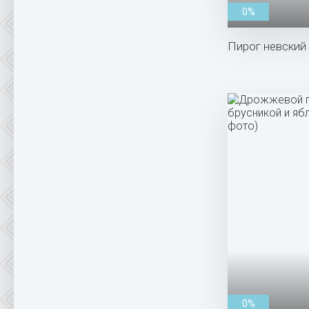
0%
Пирог невский 
0%