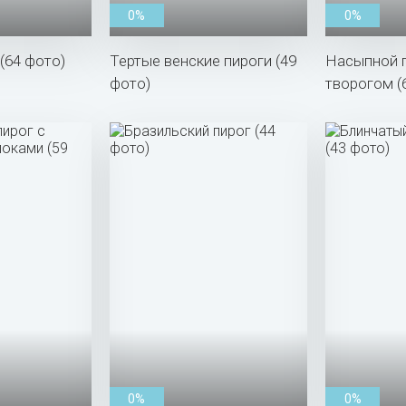
0%
0%
(64 фото)
Тертые венские пироги (49
Насыпной п
фото)
творогом (
0%
0%