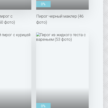
0%
ирог с
Пирог черный маклер (46
60 фото)
фото)
0%