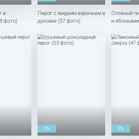
г в
Пирог с жидким вареньем в
Слоеный пи
8 фото)
духовке (57 фото)
и яблоками
0%
0%