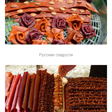
Русские сладости