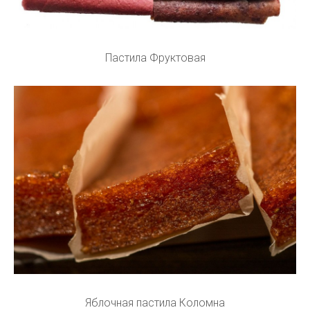
Пастила Фруктовая
Яблочная пастила Коломна