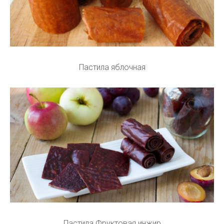
Пастила яблочная
Пастила Фруктовая инжир