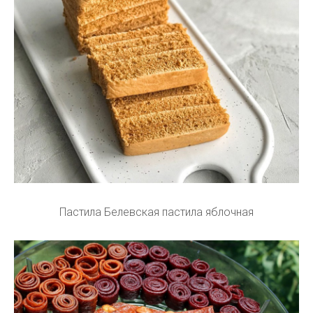
Пастила Белевская пастила яблочная