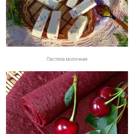
Пастила молочная