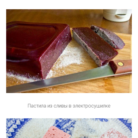
Пастила из сливы в электросушилке