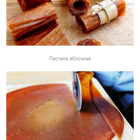
Пастила яблочная