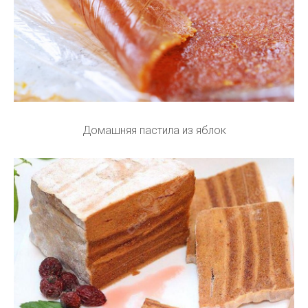
Домашняя пастила из яблок