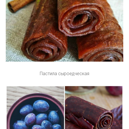
Пастила сыроедческая