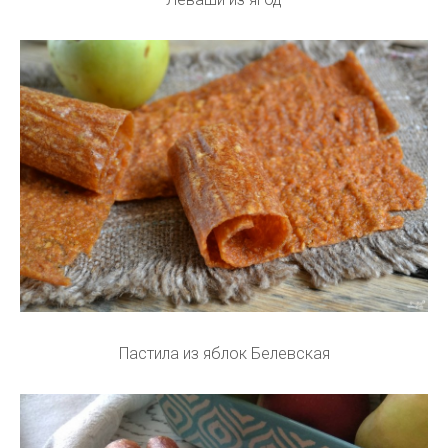
Пастила из яблок Белевская