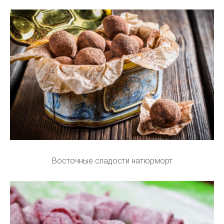
Восточные сладости натюрморт