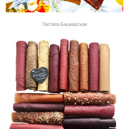
Пастила Башкирская