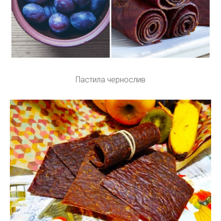
Пастила чернослив