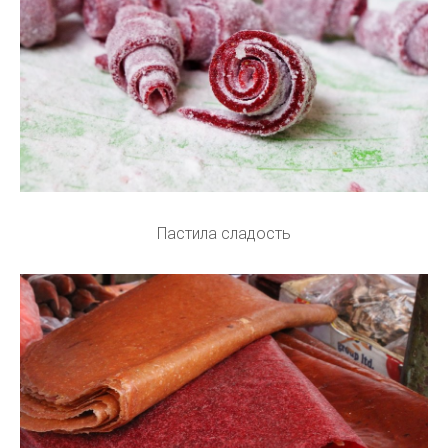
Пастила сладость