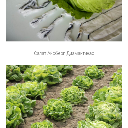
Салат Айсберг Диамантинас