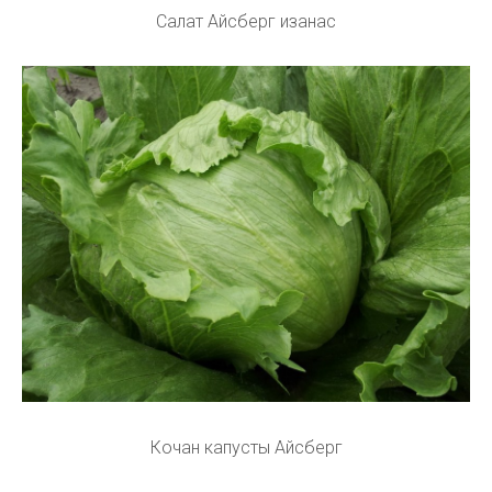
Салат Айсберг изанас
Кочан капусты Айсберг