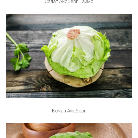
Салат Айсберг Таймс
Кочан Айсберг