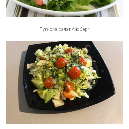
Руккола салат Айсберг