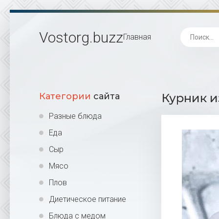
Vostorg
.buzz
Главная
Категории
сайта
Курник и
Разные блюда
Еда
Сыр
Мясо
Плов
Диетическое питание
Блюда с медом