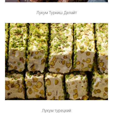
Лукум Туркиш Делайт
Лукум турецкий