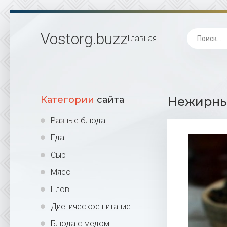
Vostorg
.buzz
Главная
Категории
сайта
Нежирный
Разные блюда
Еда
Сыр
Мясо
Плов
Диетическое питание
Блюда с медом