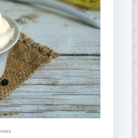
йонез