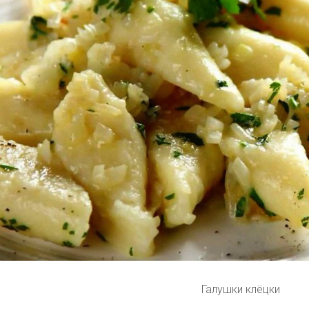
Галушки клёцки