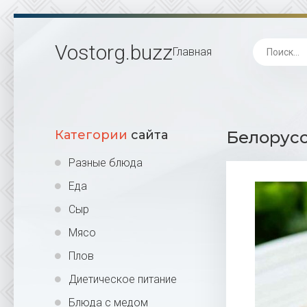
Vostorg
.buzz
Главная
Категории
сайта
Белорусс
Разные блюда
Еда
Сыр
Мясо
Плов
Диетическое питание
Блюда с медом