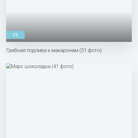
0%
Грибная подлива к макаронам (51 фото)