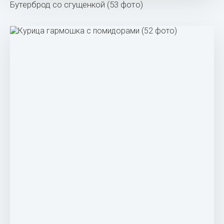
Бутерброд со сгущенкой (53 фото)