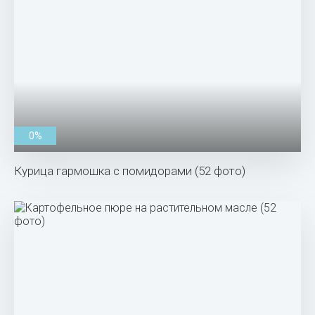
0%
Курица гармошка с помидорами (52 фото)