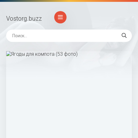
Vostorg
.buzz