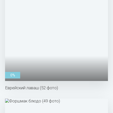
0%
Еврейский лаваш (52 фото)