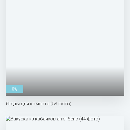
0%
Ягоды для компота (53 фото)