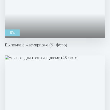
0%
Выпечка с маскарпоне (61 фото)