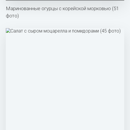
Маринованные огурцы с корейской морковью (51
фото)