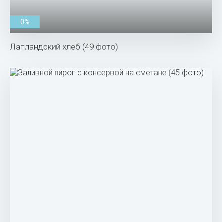
0%
Лапландский хлеб (49 фото)