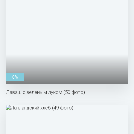
0%
Лаваш с зеленым луком (50 фото)