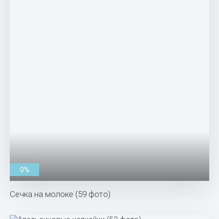
0%
Сечка на молоке (59 фото)