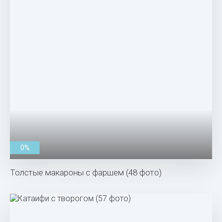
0%
Толстые макароны с фаршем (48 фото)