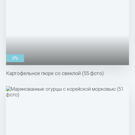
0%
Картофельное пюре со свеклой (55 фото)