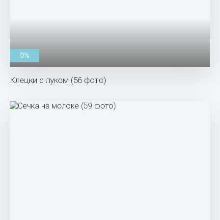
0%
Клецки с луком (56 фото)