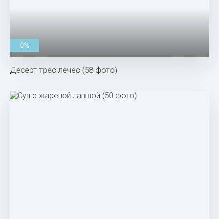
0%
Десерт трес лечес (58 фото)