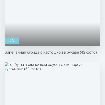
0%
Запеченная курица с картошкой в рукаве (42 фото)