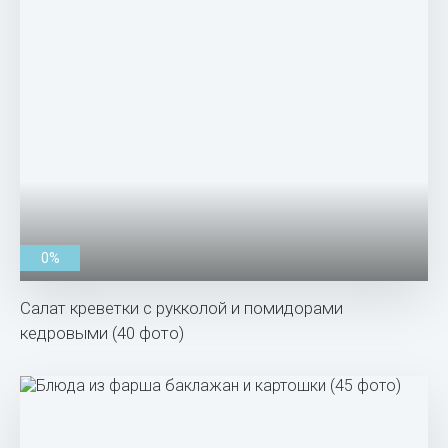
0%
Салат креветки с рукколой и помидорами
кедровыми (40 фото)