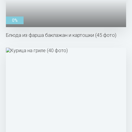
0%
Блюда из фарша баклажан и картошки (45 фото)