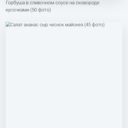
Горбуша в сливочном соусе на сковороде
кусочками (50 фото)