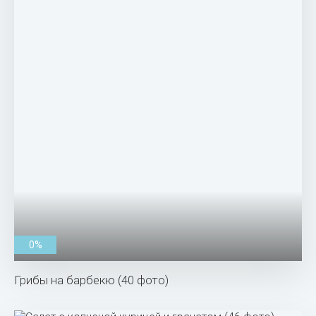
0%
Грибы на барбекю (40 фото)