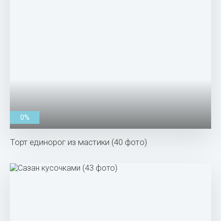
0%
Торт единорог из мастики (40 фото)