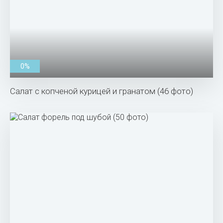
0%
Салат с копченой курицей и гранатом (46 фото)