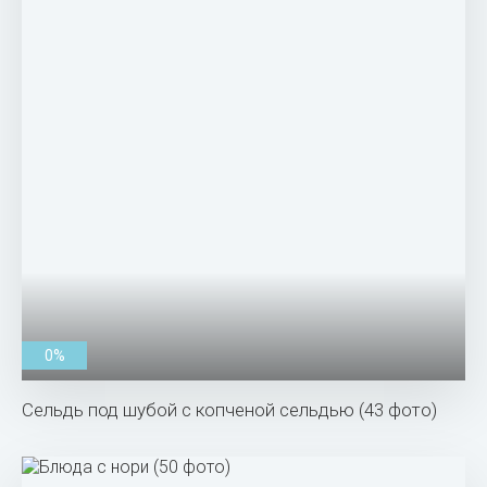
0%
Сельдь под шубой с копченой сельдью (43 фото)