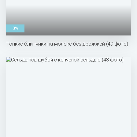
0%
Тонкие блинчики на молоке без дрожжей (49 фото)