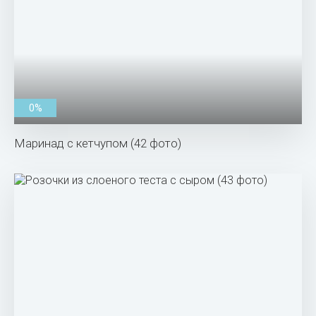
0%
Маринад с кетчупом (42 фото)