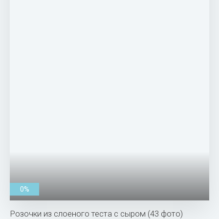
0%
Розочки из слоеного теста с сыром (43 фото)