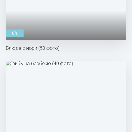
0%
Блюда с нори (50 фото)